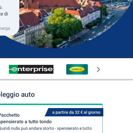
o.
e di
mberga
leggio auto
a partire da 32 € al giorno
Pacchetto
spensierato a tutto tondo
uindi nulla può andare storto - spensierato e tutto