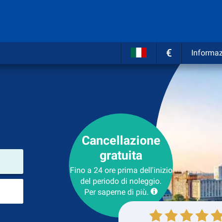
€
Informaz
Cancellazione
gratuita
Luogo del noleggio
Fino a 24 ore prima dell'inizio
del periodo di noleggio.
Luogo di ritorno
Per saperne di più.
Collezione
Ritorno