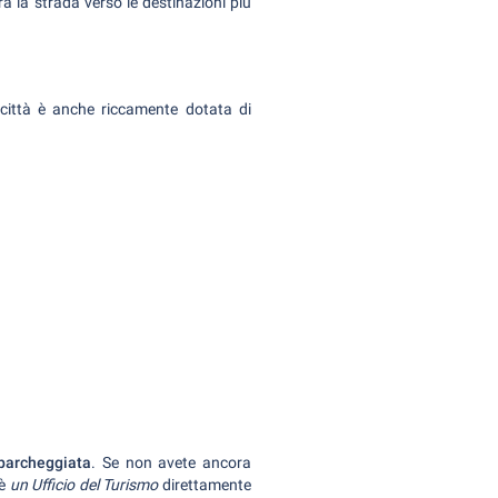
a la strada verso le destinazioni più
 città è anche riccamente dotata di
parcheggiata
. Se non avete ancora
'è
un Ufficio del Turismo
direttamente