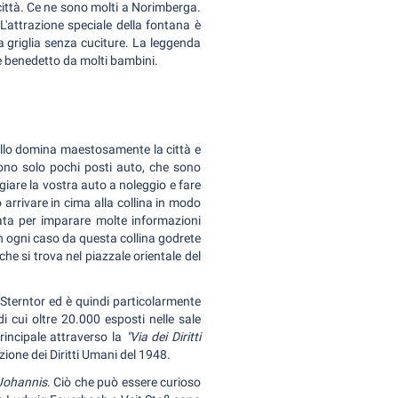
a città. Ce ne sono molti a Norimberga.
L'attrazione speciale della fontana è
la griglia senza cuciture. La leggenda
e è benedetto da molti bambini.
tello domina maestosamente la città e
sono solo pochi posti auto, che sono
giare la vostra auto a noleggio e fare
 arrivare in cima alla collina in modo
data per imparare molte informazioni
in ogni caso da questa collina godrete
 che si trova nel piazzale orientale del
 Sterntor ed è quindi particolarmente
i cui oltre 20.000 esposti nelle sale
rincipale attraverso la
"Via dei Diritti
azione dei Diritti Umani del 1948.
 Johannis
. Ciò che può essere curioso