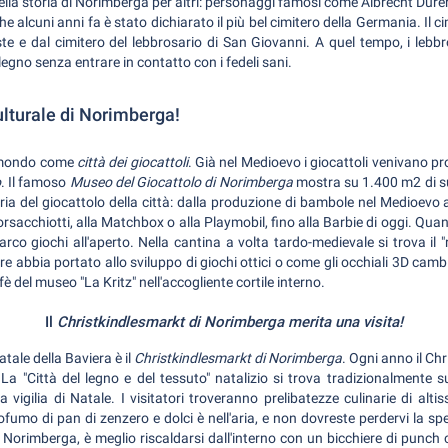
della storia di Norimberga per altri: personaggi famosi come Albrecht Dür
che alcuni anni fa è stato dichiarato il più bel cimitero della Germania. Il 
ste e dal cimitero del lebbrosario di San Giovanni. A quel tempo, i leb
legno senza entrare in contatto con i fedeli sani.
culturale di Norimberga!
l mondo come
città dei giocattoli
. Già nel Medioevo i giocattoli venivano pro
o
. Il famoso
Museo del Giocattolo di Norimberga
mostra su 1.400 m2 di sup
ria del giocattolo della città: dalla produzione di bambole nel Medioevo all
orsacchiotti, alla Matchbox o alla Playmobil, fino alla Barbie di oggi. Quand
co giochi all'aperto. Nella cantina a volta tardo-medievale si trova il "
e abbia portato allo sviluppo di giochi ottici o come gli occhiali 3D camb
fè del museo "La Kritz" nell'accogliente cortile interno.
Il
Christkindlesmarkt di Norimberga merita una visita!
tale della Baviera è il
Christkindlesmarkt di Norimberga
. Ogni anno il Ch
La "Città del legno e del tessuto" natalizio si trova tradizionalmente su
 vigilia di Natale. I visitatori troveranno prelibatezze culinarie di altis
ofumo di pan di zenzero e dolci è nell'aria, e non dovreste perdervi la spec
, a Norimberga, è meglio riscaldarsi dall'interno con un bicchiere di punch 