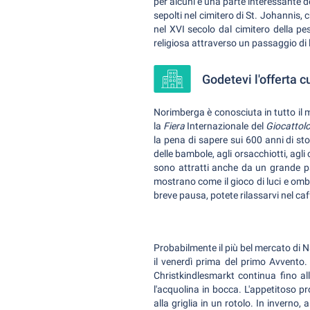
per alcuni è una parte interessante 
sepolti nel cimitero di St. Johannis, 
nel XVI secolo dal cimitero della pe
religiosa attraverso un passaggio di 
Godetevi l'offerta 
Norimberga è conosciuta in tutto i
la
Fiera
Internazionale del
Giocattol
la pena di sapere sui 600 anni di sto
delle bambole, agli orsacchiotti, agli 
sono attratti anche da un grande par
mostrano come il gioco di luci e ombr
breve pausa, potete rilassarvi nel caf
Probabilmente il più bel mercato di Na
il venerdì prima del primo Avvento. 
Christkindlesmarkt continua fino alla
l'acquolina in bocca. L'appetitoso pr
alla griglia in un rotolo. In inverno