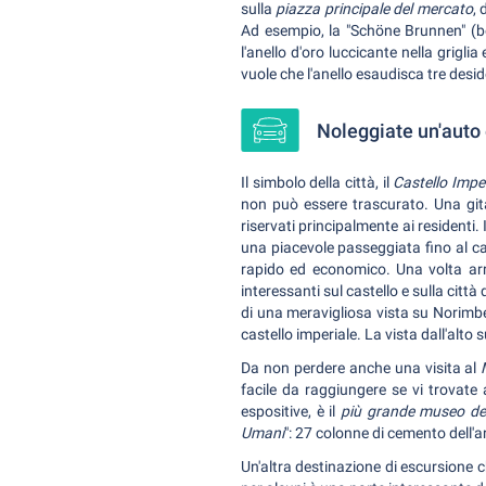
sulla
piazza principale del mercato
, 
Ad esempio, la "Schöne Brunnen" (bel
l'anello d'oro luccicante nella grigl
vuole che l'anello esaudisca tre desid
Noleggiate un'auto 
Il simbolo della città, il
Castello Impe
non può essere trascurato. Una gita
riservati principalmente ai residenti
una piacevole passeggiata fino al cas
rapido ed economico. Una volta arri
interessanti sul castello e sulla cit
di una meravigliosa vista su Norimbe
castello imperiale. La vista dall'alto
Da non perdere anche una visita al
M
facile da raggiungere se vi trovate 
espositive, è il
più grande museo del
Umani
": 27 colonne di cemento dell'ar
Un'altra destinazione di escursione 