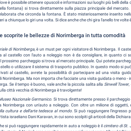
dove è possibile ottenere opuscoli e informazioni sui luoghi più belli dell
la fontana) si trova direttamente sulla piazza principale del mercato. 
ia elaborata che circonda la fontana. È stato misteriosamente inserito nel
eri a chiunque lo giri una volta. Si dice anche che chi gira l'anello tre volt
e scoprite le bellezze di Norimberga in tutta comodità
riale di Norimberga
, è un must per ogni visitatore di Norimberga. Il cas
 al castello con l'auto a noleggio non è da consigliare, in quanto ci 
. Il prossimo parcheggio si trova al mercato principale. Qui potete parcheg
tello o utilizzare il sistema di trasporto pubblico. In questo modo si può
vati al castello, avrete la possibilità di partecipare ad una visita gui
tà di Norimberga. Ma non importa che facciate una visita guidata o meno - 
rga. Se il tempo è buono, vale anche la piccola salita alla
Sinwell Tower
,
 sulla città vecchia di Norimberga è travolgente!
useo Nazionale Germanico
. Si trova direttamente presso il parcheggio
a Norimberga con un'auto a noleggio. Con oltre un milione di oggetti, d
la cultura e dell'arte tedesca al mondo
. Si può raggiungere l'ingresso p
tista israeliano Dani Karavan, in cui sono scolpiti gli articoli della Dichiar
che si può raggiungere rapidamente in auto a noleggio è il
cimitero di St.