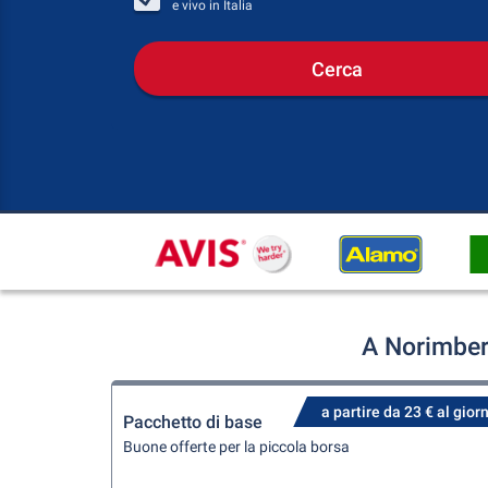
e vivo in
Italia
Cerca
A Norimber
a partire da 23 € al gior
Pacchetto di base
Buone offerte per la piccola borsa