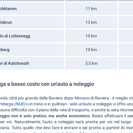
achklamm
11 km
lsbrun
13 km
lo di Lichtenegg
10 km
zberg
10 km
vi di Kalchreuth
3,5 km
ga a basso costo con un'auto a noleggio
conda città più grande della Baviera dopo
Monaco
di Baviera - è meglio v
imberga (NUE)
o in treno o in pullman - solo un'auto a noleggio vi offre una
ssuna difficoltà con il piano della rete di trasporto, e anche la sera ritorn
leggio non è solo pratico, ma anche economico.
Basta effettuare il
co
e per voi. Naturalmente, l'auto a noleggio sarà pronta per voi nel luogo
oviaria. Tutto quello che devi fare è entrare e sei pronto a partire! Al m