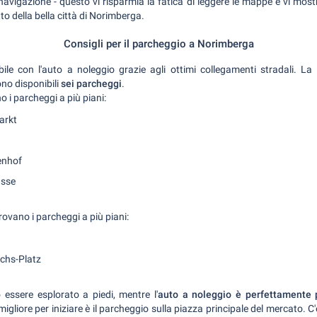
avigazione - questo vi risparmia la fatica di leggere le mappe e vi mostr
to della bella città di Norimberga.
Consigli per il parcheggio a Norimberga
ile con l'auto a noleggio grazie agli ottimi collegamenti stradali. La
no disponibili
sei parcheggi
.
o i parcheggi a più piani:
arkt
enhof
asse
trovano i parcheggi a più piani:
chs-Platz
 essere esplorato a piedi, mentre l'
auto a noleggio è perfettamente 
igliore per iniziare è il parcheggio sulla piazza principale del mercato. C