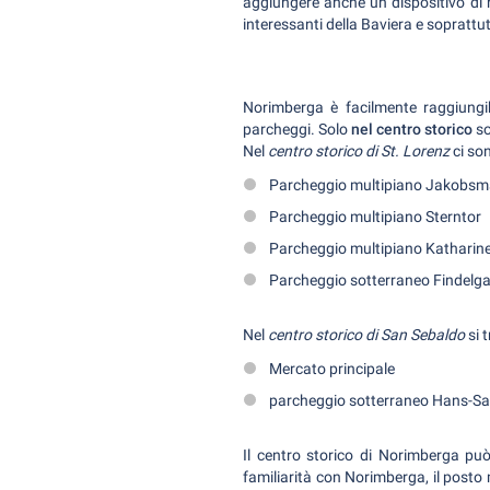
aggiungere anche un dispositivo di n
interessanti della Baviera e soprattut
Norimberga è facilmente raggiungib
parcheggi. Solo
nel centro storico
so
Nel
centro storico di St. Lorenz
ci son
Parcheggio multipiano Jakobsm
Parcheggio multipiano Sterntor
Parcheggio multipiano Katharin
Parcheggio sotterraneo Findelg
Nel
centro storico di San Sebaldo
si 
Mercato principale
parcheggio sotterraneo Hans-Sa
Il centro storico di Norimberga può
familiarità con Norimberga, il posto m