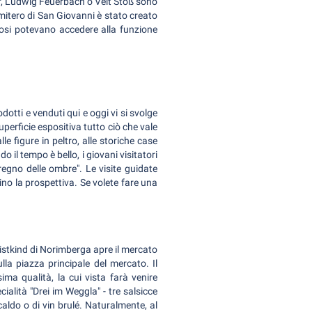
er, Ludwig Feuerbach o Veit Stoß sono
cimitero di San Giovanni è stato creato
brosi potevano accedere alla funzione
dotti e venduti qui e oggi vi si svolge
erficie espositiva tutto ciò che vale
e figure in peltro, alle storiche case
o il tempo è bello, i giovani visitatori
regno delle ombre". Le visite guidate
ino la prospettiva. Se volete fare una
ristkind di Norimberga apre il mercato
lla piazza principale del mercato. Il
sima qualità, la cui vista farà venire
ialità "Drei im Weggla" - tre salsicce
caldo o di vin brulé. Naturalmente, al