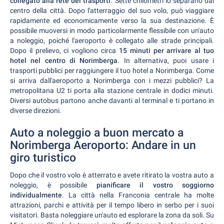
collegato alla rete dei trasporti
. Sette chilometri lo separano dal
centro della città. Dopo l'atterraggio del suo volo, può viaggiare
rapidamente ed economicamente verso la sua destinazione. È
possibile muoversi in modo particolarmente flessibile con un'auto
a noleggio, poiché l'aeroporto è collegato alle strade principali.
Dopo il prelievo, ci vogliono circa
15 minuti per arrivare al tuo
hotel nel centro di Norimberga
. In alternativa, puoi usare i
trasporti pubblici per raggiungere il tuo hotel a Norimberga. Come
si arriva dall'aeroporto a Norimberga con i mezzi pubblici? La
metropolitana U2 ti porta alla stazione centrale in dodici minuti.
Diversi autobus partono anche davanti al terminal e ti portano in
diverse direzioni.
Auto a noleggio a buon mercato a
Norimberga Aeroporto: Andare in un
giro turistico
Dopo che il vostro volo è atterrato e avete ritirato la vostra auto a
noleggio, è possibile
pianificare il vostro soggiorno
individualmente
. La città nella Franconia centrale ha molte
attrazioni, parchi e attività per il tempo libero in serbo per i suoi
visitatori. Basta noleggiare un'auto ed esplorare la zona da soli. Su