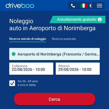
€
Navig
Annullamento gratuito
Noleggio
auto in Aeroporto di Norimberga
Ricerca veicolo di noleggio
Ricerca avanzata
Luog
Aeroporto di Norimberga (Franconia / Germania)
Collezione
Ritorno
Luog
Coll
Ho
26 - 69
anni
e vivo in
Italia
Cerca