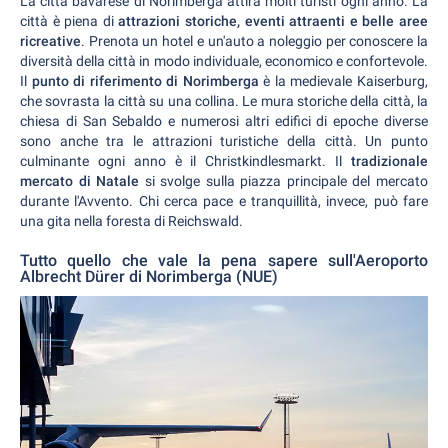
La città bavarese di Norimberga attira molti turisti ogni anno. La
città è piena di
attrazioni storiche, eventi attraenti e belle aree
ricreative
. Prenota un hotel e un'auto a noleggio per conoscere la
diversità della città in modo individuale, economico e confortevole.
Il
punto di riferimento di Norimberga
è la medievale Kaiserburg,
che sovrasta la città su una collina. Le mura storiche della città, la
chiesa di San Sebaldo e numerosi altri edifici di epoche diverse
sono anche tra le attrazioni turistiche della città. Un punto
culminante ogni anno è il Christkindlesmarkt. Il
tradizionale
mercato di Natale
si svolge sulla piazza principale del mercato
durante l'Avvento. Chi cerca pace e tranquillità, invece, può fare
una gita nella foresta di Reichswald.
Tutto quello che vale la pena sapere sull'Aeroporto
Albrecht Dürer di Norimberga (NUE)