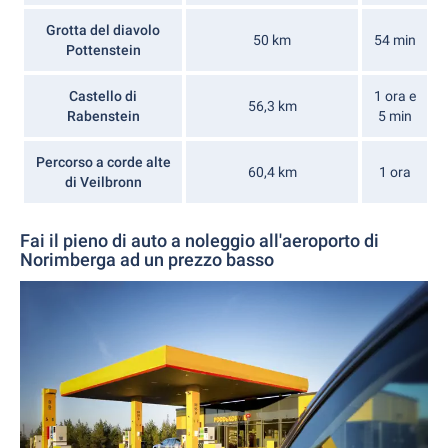
Grotta del diavolo
50 km
54 min
Pottenstein
Castello di
1 ora e
56,3 km
Rabenstein
5 min
Percorso a corde alte
60,4 km
1 ora
di Veilbronn
Fai il pieno di auto a noleggio all'aeroporto di
Norimberga ad un prezzo basso