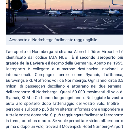
Aeroporto di Norimberga facilmente raggiungibile
L'aeroporto di Norimberga si chiama Albrecht Dürer Airport ed è
identificato dal codice IATA NUE . È il
secondo aeroporto più
grande della Baviera
e il decimo della Germania. Aperto nel 1955,
l'aeroporto è collegato a numerose destinazioni nazionali e
internazionali. Compagnie aeree come Ryanair, Lufthansa,
Eurowings e KLM offrono voli da Norimberga. Ogni anno, circa 3,5
milioni di passeggeri decollano e atterrano nei due terminali
dell'aeroporto di Norimberga. Quasi 60.000 movimenti di volo di
Ryanair, KLM e Co hanno luogo ogni anno. Noleggiate la vostra
auto allo sportello dopo l'atterraggio del vostro volo. Inoltre, il
personale sul posto può darvi ulteriori informazioni e rispondere a
tutte le vostre domande. Si può raggiungere facilmente l'aeroporto
in treno, autobus o auto. Se vuole pernottare vicino all'aeroporto
prima o dopo un volo, troverà il Mövenpick Hotel Nürnberg-Airport