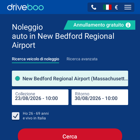
€
Navig
Annullamento gratuito
Noleggio
auto in New Bedford Regional
Airport
Ricerca veicolo di noleggio
Ricerca avanzata
Luog
New Bedford Regional Airport (Massachusetts / Stati Uniti d'America)
Collezione
Ritorno
Luog
Coll
Ho
26 - 69
anni
e vivo in
Italia
Cerca