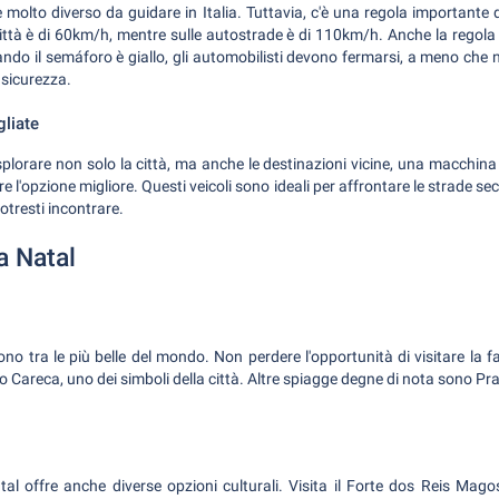
molto diverso da guidare in Italia. Tuttavia, c'è una regola importante da 
ittà è di 60km/h, mentre sulle autostrade è di 110km/h. Anche la regola d
uando il semáforo è giallo, gli automobilisti devono fermarsi, a meno che 
n sicurezza.
gliate
splorare non solo la città, ma anche le destinazioni vicine, una macchin
 l'opzione migliore. Questi veicoli sono ideali per affrontare le strade sec
potresti incontrare.
a Natal
ono tra le più belle del mondo. Non perdere l'opportunità di visitare la
o Careca, uno dei simboli della città. Altre spiagge degne di nota sono Pr
tal offre anche diverse opzioni culturali. Visita il Forte dos Reis Magos,