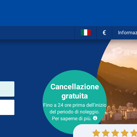
€
Informaz
Cancellazione
Luogo del noleggio
gratuita
Luogo di ritorno
Fino a 24 ore prima dell'inizio
del periodo di noleggio.
Per saperne di più.
Collezione
Ritorno