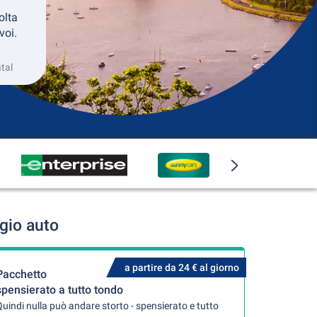
olta
voi.
tal
gio auto
a partire da 24 € al giorno
Pacchetto
spensierato a tutto tondo
uindi nulla può andare storto - spensierato e tutto