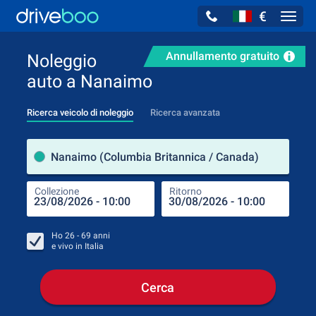
€
Navig
Annullamento gratuito
Noleggio
auto a Nanaimo
Ricerca veicolo di noleggio
Ricerca avanzata
Luog
Nanaimo (Columbia Britannica / Canada)
Collezione
Ritorno
Luog
Coll
Ho
26 - 69
anni
e vivo in
Italia
Cerca