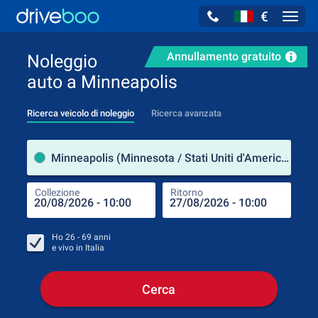
€
Navig
Annullamento gratuito
Noleggio
auto a Minneapolis
Ricerca veicolo di noleggio
Ricerca avanzata
Luog
Minneapolis (Minnesota / Stati Uniti d'America)
Collezione
Ritorno
Luog
Coll
Ho
26 - 69
anni
e vivo in
Italia
Cerca