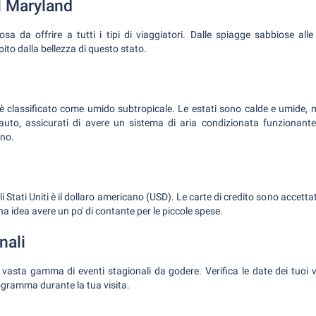
l Maryland
sa da offrire a tutti i tipi di viaggiatori. Dalle spiagge sabbiose all
pito dalla bellezza di questo stato.
 è classificato come umido subtropicale. Le estati sono calde e umide, m
n auto, assicurati di avere un sistema di aria condizionata funzionant
rno.
gli Stati Uniti è il dollaro americano (USD). Le carte di credito sono accet
 idea avere un po' di contante per le piccole spese.
nali
 vasta gamma di eventi stagionali da godere. Verifica le date dei tuoi 
ogramma durante la tua visita.