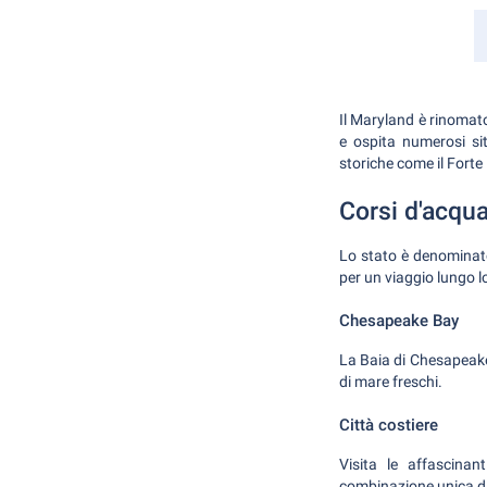
Il Maryland è rinomato 
e ospita numerosi sit
storiche come il Forte
Corsi d'acqu
Lo stato è denominato
per un viaggio lungo l
Chesapeake Bay
La Baia di Chesapeake
di mare freschi.
Città costiere
Visita le affascina
combinazione unica di 