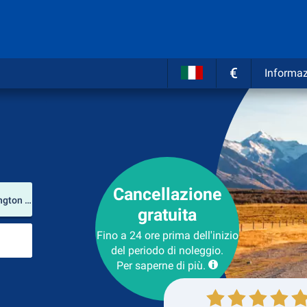
€
Informaz
Cancellazione
Luogo del noleggio
Aeroporto Internazionale di Baltimora-Washington Thurgood Marshall (Maryland / Stati Uniti d'America)
gratuita
Luogo di ritorno
Fino a 24 ore prima dell'inizio
del periodo di noleggio.
Per saperne di più.
Collezione
Ritorno