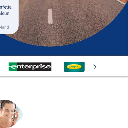
rfetta
alcun
yland
o