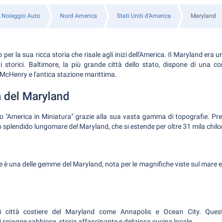
Noleggio Auto
Nord America
Stati Uniti d'America
Maryland
per la sua ricca storia che risale agli inizi dell'America. Il Maryland era un
i storici. Baltimore, la più grande città dello stato, dispone di una co
 McHenry e l'antica stazione marittima.
a del Maryland
 "America in Miniatura" grazie alla sua vasta gamma di topografie. Pre
o splendido lungomare del Maryland, che si estende per oltre 31 mila chilo
 è una delle gemme del Maryland, nota per le magnifiche viste sul mare e 
nti città costiere del Maryland come Annapolis e Ocean City. Ques
spiagge sabbiose, storia affascinante e deliziosa cucina locale.