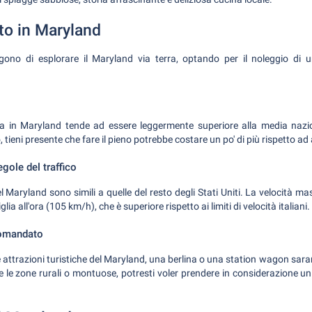
to in Maryland
lgono di esplorare il Maryland via terra, optando per il noleggio di u
ina in Maryland tende ad essere leggermente superiore alla media nazi
io, tieni presente che fare il pieno potrebbe costare un po' di più rispetto ad
egole del traffico
nel Maryland sono simili a quelle del resto degli Stati Uniti. La velocità m
lia all'ora (105 km/h), che è superiore rispetto ai limiti di velocità italiani.
comandato
 le attrazioni turistiche del Maryland, una berlina o una station wagon sara
re le zone rurali o montuose, potresti voler prendere in considerazione 