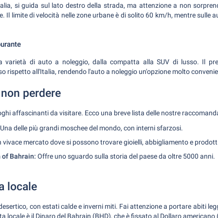
alia, si guida sul lato destro della strada, ma attenzione a non sorprende
. Il limite di velocità nelle zone urbane è di solito 60 km/h, mentre sulle
burante
arietà di auto a noleggio, dalla compatta alla SUV di lusso. Il pr
 rispetto all'Italia, rendendo l'auto a noleggio un'opzione molto convenie
 non perdere
hi affascinanti da visitare. Ecco una breve lista delle nostre raccomand
Una delle più grandi moschee del mondo, con interni sfarzosi.
 vivace mercato dove si possono trovare gioielli, abbigliamento e prodotti 
of Bahrain:
Offre uno sguardo sulla storia del paese da oltre 5000 anni.
a locale
ertico, con estati calde e inverni miti. Fai attenzione a portare abiti legg
uta locale è il Dinaro del Bahrain (BHD), che è fissato al Dollaro american