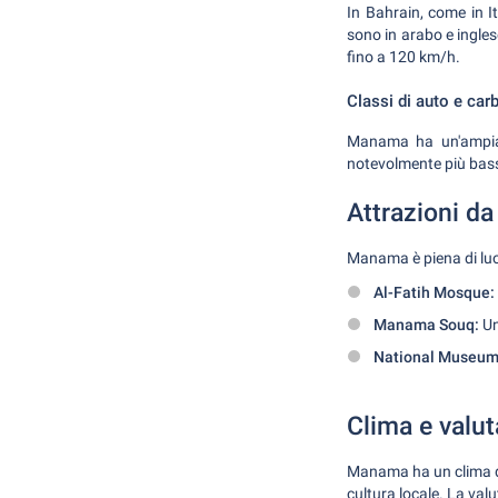
In Bahrain, come in It
sono in arabo e inglese
fino a 120 km/h.
Classi di auto e car
Manama ha un'ampia v
notevolmente più basso
Attrazioni da
Manama è piena di luog
Al-Fatih Mosque:
Manama Souq:
Un
National Museum 
Clima e valut
Manama ha un clima des
cultura locale. La val