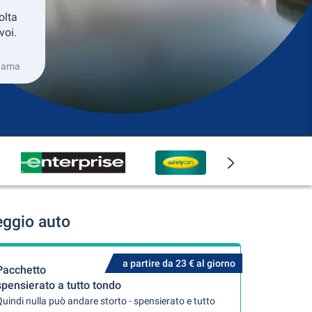
olta
voi.
anama
eggio auto
a partire da 23 € al giorno
Pacchetto
spensierato a tutto tondo
uindi nulla può andare storto - spensierato e tutto