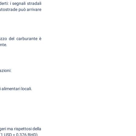
rti: i segnali stradali
 autostrade può arrivare
ezzo del carburante è
nte.
azioni:
alimentari locali.
eri ma rispettosi della
o (1 USD = 0,376 BHD).