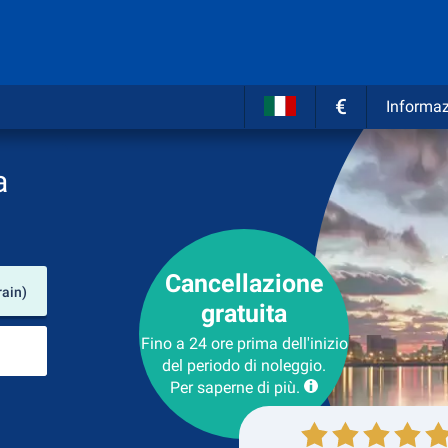
€
Informaz
a
Cancellazione
Luogo del noleggio
rain)
gratuita
Luogo di ritorno
Fino a 24 ore prima dell'inizio
del periodo di noleggio.
Per saperne di più.
Collezione
Ritorno