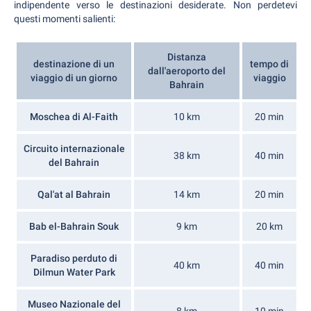
indipendente verso le destinazioni desiderate. Non perdetevi
questi momenti salienti:
Distanza
destinazione di un
tempo di
dall'aeroporto del
viaggio di un giorno
viaggio
Bahrain
Moschea di Al-Faith
10 km
20 min
Circuito internazionale
38 km
40 min
del Bahrain
Qal'at al Bahrain
14 km
20 min
Bab el-Bahrain Souk
9 km
20 km
Paradiso perduto di
40 km
40 min
Dilmun Water Park
Museo Nazionale del