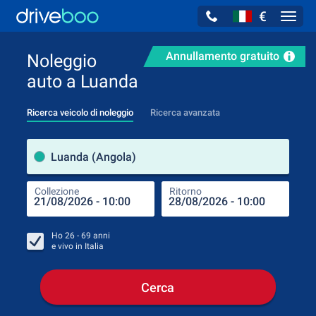
€
Navig
Annullamento gratuito
Noleggio
auto a Luanda
Ricerca veicolo di noleggio
Ricerca avanzata
Luog
Luanda (Angola)
Collezione
Ritorno
Luog
Coll
Ho
26 - 69
anni
e vivo in
Italia
Cerca