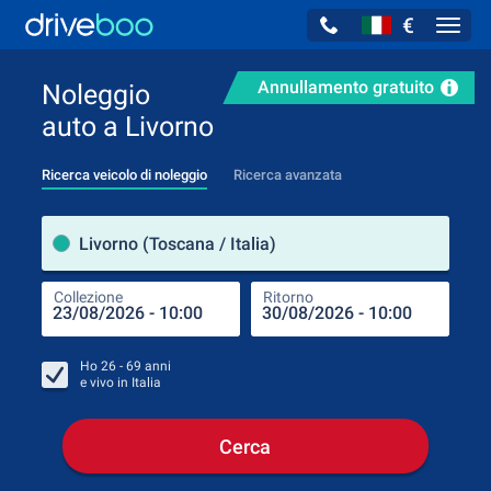
€
Navig
Annullamento gratuito
Noleggio
auto a Livorno
Ricerca veicolo di noleggio
Ricerca avanzata
Luog
Livorno (Toscana / Italia)
Collezione
Ritorno
Luog
Coll
Ho
26 - 69
anni
e vivo in
Italia
Cerca