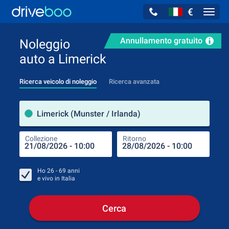
€
Navig
Annullamento gratuito
Noleggio
auto a Limerick
Ricerca veicolo di noleggio
Ricerca avanzata
Luog
Limerick (Munster / Irlanda)
Collezione
Ritorno
Luog
Coll
Ho
26 - 69
anni
e vivo in
Italia
Cerca