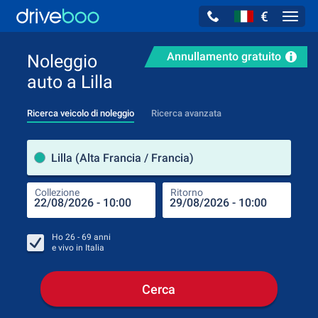
€
Navig
Annullamento gratuito
Noleggio
auto a Lilla
Ricerca veicolo di noleggio
Ricerca avanzata
Luog
Lilla (Alta Francia / Francia)
Collezione
Ritorno
Luog
Coll
Ho
26 - 69
anni
e vivo in
Italia
Cerca