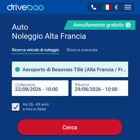
€
Navig
Annullamento gratuito
Auto
Noleggio Alta Francia
Ricerca veicolo di noleggio
Ricerca avanzata
Luog
Aeroporto di Beauvais Tillé (Alta Francia / Francia)
Collezione
Ritorno
Luog
Coll
Ho
26 - 69
anni
e vivo in
Italia
Cerca