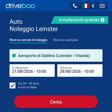
€
Navig
Annullamento gratuito
Auto
Noleggio Leinster
Ricerca veicolo di noleggio
Ricerca avanzata
Luog
Aeroporto di Dublino (Leinster / Irlanda)
Collezione
Ritorno
Luog
Coll
Ho
26 - 69
anni
e vivo in
Italia
Cerca