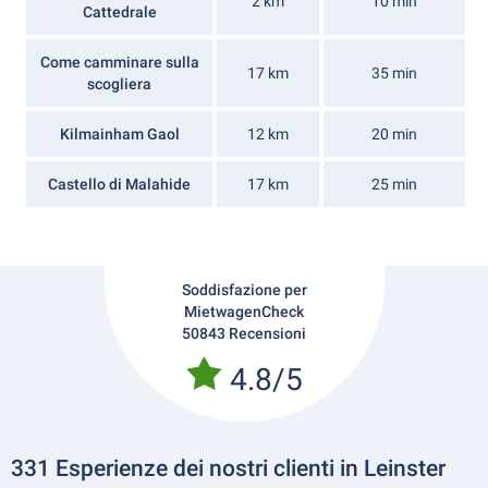
2 km
10 min
Cattedrale
Come camminare sulla
17 km
35 min
scogliera
Kilmainham Gaol
12 km
20 min
Castello di Malahide
17 km
25 min
Soddisfazione per
MietwagenCheck
50843 Recensioni
4.8/5
331 Esperienze dei nostri clienti in Leinster