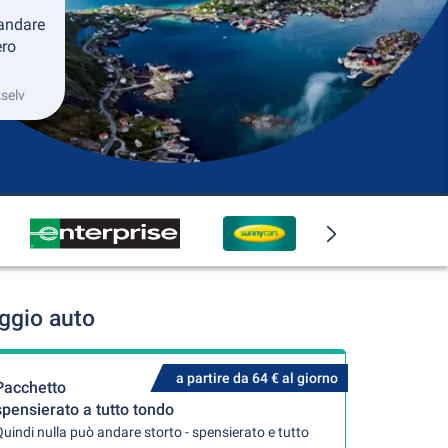
andare
ero
kselv
ggio auto
a partire da 64 € al giorno
Pacchetto
spensierato a tutto tondo
uindi nulla può andare storto - spensierato e tutto