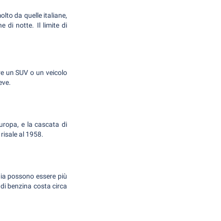
olto da quelle italiane,
di notte. Il limite di
are un SUV o un veicolo
eve.
uropa, e la cascata di
risale al 1958.
gia possono essere più
o di benzina costa circa