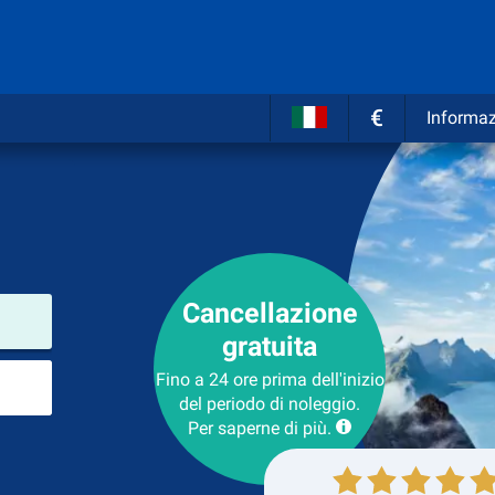
€
Informaz
Cancellazione
Luogo del noleggio
gratuita
Luogo di ritorno
Fino a 24 ore prima dell'inizio
del periodo di noleggio.
Per saperne di più.
Collezione
Ritorno