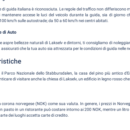
 di guida italiana è riconosciuta. Le regole del traffico non differiscono m
mantenere accese le luci del veicolo durante la guida, sia di giorno che 
 100 km/h sulle autostrade; da 50 a 60 km/h nei centri abitati.
e di Auto
le aspre bellezze naturali di Lakselv e dintorni, ti consigliamo di noleggi
 assicurati che la tua auto sia attrezzata per le condizioni di guida nelle n
ristiche
il Parco Nazionale dello Stabbursdalen, la casa del pino più antico d'E
care di visitare anche la chiesa di Lakselv, un edificio in legno rosso che 
la corona norvegese (NOK) come sua valuta. In genere, i prezzi in Norve
a. Un pasto in un ristorante può costare intorno ai 200 NOK, mentre un litr
te dei luoghi accetta carte di credito.