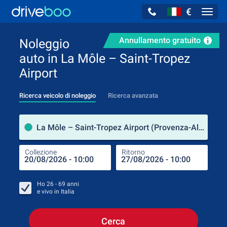
€
Navig
Annullamento gratuito
Noleggio
auto in La Môle – Saint-Tropez
Airport
Ricerca veicolo di noleggio
Ricerca avanzata
Luog
La Môle – Saint-Tropez Airport (Provenza-Alpi-Costa Azzurra / Francia)
Collezione
Ritorno
Luog
Coll
Ho
26 - 69
anni
e vivo in
Italia
Cerca