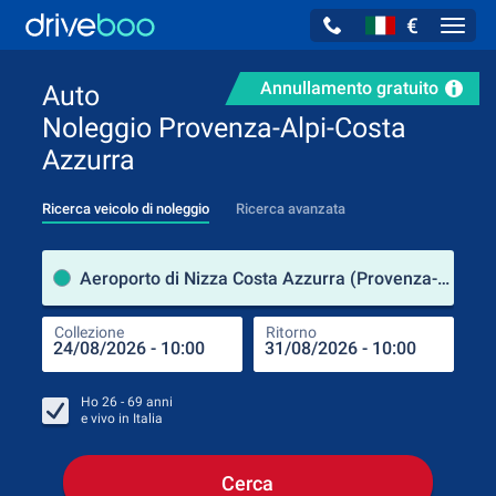
€
Navig
Annullamento gratuito
Auto
Noleggio Provenza-Alpi-Costa
Azzurra
Ricerca veicolo di noleggio
Ricerca avanzata
Luog
Aeroporto di Nizza Costa Azzurra (Provenza-Alpi-Costa Azzurra / Francia)
Collezione
Ritorno
Luog
Coll
Ho
26 - 69
anni
e vivo in
Italia
Cerca