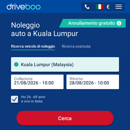
€
Navig
Annullamento gratuito
Noleggio
auto a Kuala Lumpur
Ricerca veicolo di noleggio
Ricerca avanzata
Luog
Kuala Lumpur (Malaysia)
Collezione
Ritorno
Luog
Coll
Ho
26 - 69
anni
e vivo in
Italia
Cerca