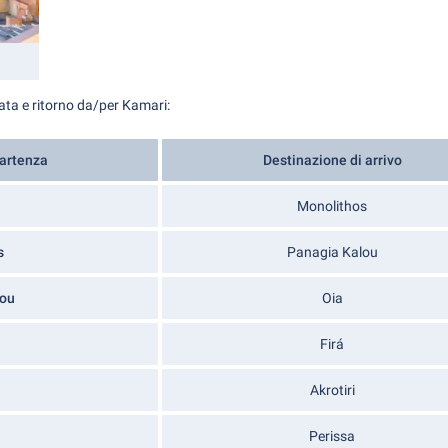
data e ritorno da/per Kamari:
partenza
Destinazione di arrivo
Monolithos
s
Panagia Kalou
lou
Oia
Firá
Akrotiri
Perissa