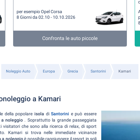
per esempio Opel Corsa
A
8 Giorni da 02.10 - 10.10.2026
8
Confronta le auto piccole
Noleggio Auto
Europa
Grecia
Santorini
Kamari
onoleggio a Kamari
ale della popolare
isola
di
Santorini
e può essere
 a noleggio
. Soprattutto la grande passeggiata
 visitatori che sono alla ricerca di relax, di sport
to. Kamari si trova nelle immediate vicinanze
o a noleggio
è possibile raggiungere il resort in soli