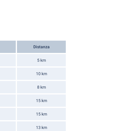
Distanza
5 km
10 km
8 km
15 km
15 km
13 km