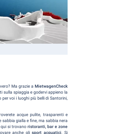
e vero? Ma grazie a
MietwagenCheck
ti sulla spiaggia e godervi appieno la
er voi i luoghi più belli di Santorini,
troverete acque pulite, trasparenti e
e sabbia gialla e fine, ma sabbia nera
: qui si trovano
ristoranti, bar e zone
rovare anche gli
sport acquatici
. Si