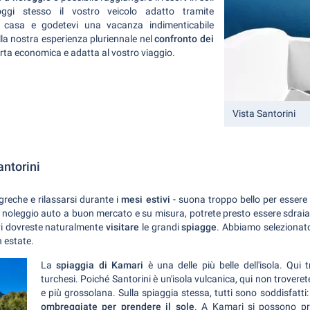
ggi stesso il vostro veicolo adatto tramite
casa e godetevi una vacanza indimenticabile
alla nostra esperienza pluriennale nel
confronto dei
erta economica e adatta al vostro viaggio.
Vista Santorini
antorini
greche e rilassarsi durante i
mesi estivi
- suona troppo bello per esser
di noleggio auto a buon mercato e su misura, potrete presto essere sdraia
vi dovreste naturalmente
visitare
le grandi
spiagge
. Abbiamo selezionato p
 estate.
La
spiaggia di Kamari
è una delle più belle dell'isola. Qui 
turchesi. Poiché Santorini è un'isola vulcanica, qui non troveret
e più grossolana. Sulla spiaggia stessa, tutti sono soddisfatti
ombreggiate per prendere il sole
. A Kamari si possono p