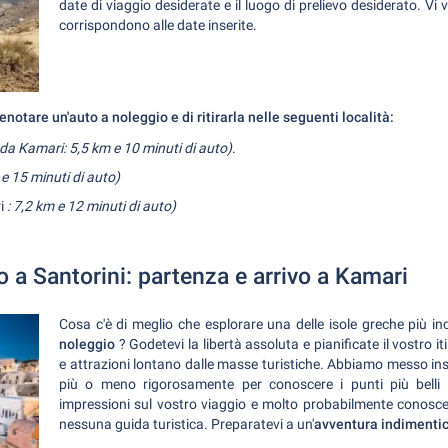
date di viaggio desiderate e il luogo di prelievo desiderato. Vi
corrispondono alle date inserite.
renotare un'auto a noleggio e di ritirarla nelle seguenti località:
da Kamari: 5,5 km e 10 minuti di auto)
.
e 15 minuti di auto)
ri
: 7,2 km e 12 minuti di auto)
o a Santorini: partenza e arrivo a Kamari
Cosa c'è di meglio che esplorare una delle isole greche più inc
noleggio
? Godetevi la libertà assoluta e pianificate il vostro i
e attrazioni lontano dalle masse turistiche. Abbiamo messo ins
più o meno rigorosamente per conoscere i punti più belli del
impressioni sul vostro viaggio e molto probabilmente conosce
nessuna guida turistica. Preparatevi a un'
avventura indimentic