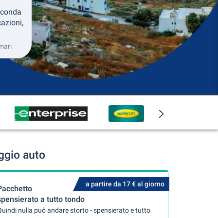
econda
azioni,
mari
ggio auto
a partire da 17 € al giorno
Pacchetto
spensierato a tutto tondo
uindi nulla può andare storto - spensierato e tutto