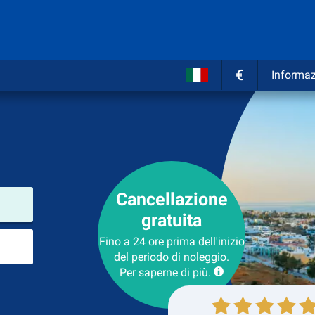
€
Informaz
Cancellazione
Luogo del noleggio
gratuita
Luogo di ritorno
Fino a 24 ore prima dell'inizio
del periodo di noleggio.
Per saperne di più.
Collezione
Ritorno