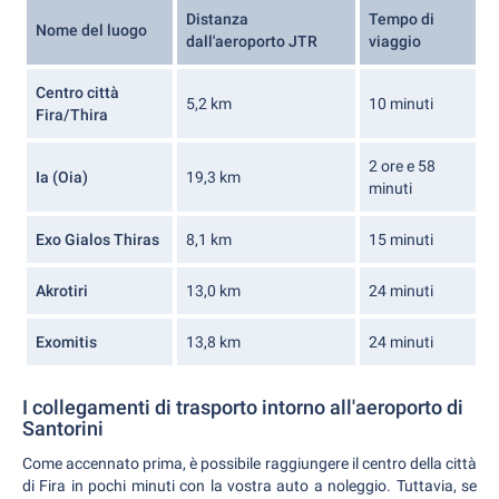
Distanza
Tempo di
Nome del luogo
dall'aeroporto JTR
viaggio
Centro città
5,2 km
10 minuti
Fira/Thira
2 ore e 58
Ia (Oia)
19,3 km
minuti
Exo Gialos Thiras
8,1 km
15 minuti
Akrotiri
13,0 km
24 minuti
Exomitis
13,8 km
24 minuti
I collegamenti di trasporto intorno all'aeroporto di
Santorini
Come accennato prima, è possibile raggiungere il centro della città
di Fira in pochi minuti con la vostra auto a noleggio. Tuttavia, se