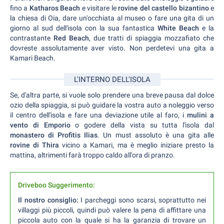
fino a
Katharos Beach
e visitare le
rovine del castello bizantino
e
la chiesa di Oia, dare un'occhiata al museo o fare una gita di un
giorno al sud dell'isola con la sua fantastica
White Beach
e la
contrastante
Red Beach
, due tratti di spiaggia mozzafiato che
dovreste assolutamente aver visto. Non perdetevi una gita a
Kamari Beach.
L'INTERNO DELL'ISOLA
Se, d'altra parte, si vuole solo prendere una breve pausa dal dolce
ozio della spiaggia, si può guidare la vostra auto a noleggio verso
il centro dell'isola e fare una deviazione utile al faro, i
mulini a
vento di Emporio
o godere della vista su tutta l'isola dal
monastero di Profitis Ilias
. Un must assoluto è una gita alle
rovine di Thira
vicino a Kamari, ma è meglio iniziare presto la
mattina, altrimenti farà troppo caldo all'ora di pranzo.
Driveboo Suggerimento:
Il nostro consiglio:
I parcheggi sono scarsi, soprattutto nei
villaggi più piccoli, quindi può valere la pena di affittare una
piccola auto con la quale si ha la garanzia di trovare un