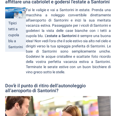
affittare una cabriolet e godersi l'estate a Santorini
Fai le valigie e vai a Santorini in estate. Prenda una
macchina a noleggio convertibile direttamente
all'aeroporto di Santorini e inizi la sua meritata
Tipici
vacanza estiva. Passeggiate per i vicoli di Santorini e
tetti a
godetevi la vista delle case bianche con i tetti a
cupola
cupola blu. L'
estate a Santorini
è sempre una buona
idea! Non vedi l'ora che il sole estivo sia alto nel cielo e
blu a
dirigiti verso la tua spiaggia preferita di Santorini. Le
Santorini
baie di Santorini sono semplicemente uniche.
Godetevi le acque cristalline e scattate foto ricordo
della vostra perfetta vacanza estiva a Santorini.
Terminate le serate estive con un buon bicchiere di
vino greco sotto le stelle.
Dov'è il punto di ritiro dell'autonoleggio
all'aeroporto di Santorini?