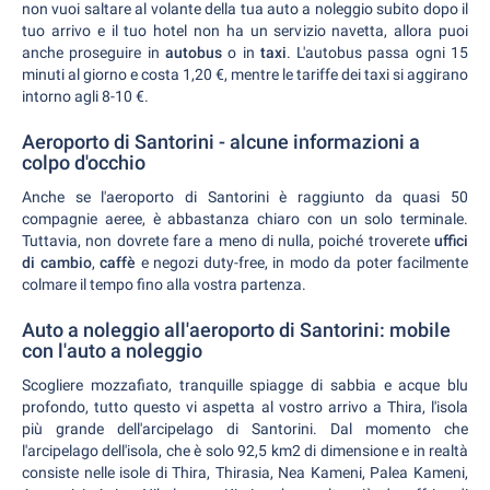
non vuoi saltare al volante della tua auto a noleggio subito dopo il
tuo arrivo e il tuo hotel non ha un servizio navetta, allora puoi
anche proseguire in
autobus
o in
taxi
. L'autobus passa ogni 15
minuti al giorno e costa 1,20 €, mentre le tariffe dei taxi si aggirano
intorno agli 8-10 €.
Aeroporto di Santorini - alcune informazioni a
colpo d'occhio
Anche se l'aeroporto di Santorini è raggiunto da quasi 50
compagnie aeree, è abbastanza chiaro con un solo terminale.
Tuttavia, non dovrete fare a meno di nulla, poiché troverete
uffici
di cambio
,
caffè
e negozi duty-free, in modo da poter facilmente
colmare il tempo fino alla vostra partenza.
Auto a noleggio all'aeroporto di Santorini: mobile
con l'auto a noleggio
Scogliere mozzafiato, tranquille spiagge di sabbia e acque blu
profondo, tutto questo vi aspetta al vostro arrivo a Thira, l'isola
più grande dell'arcipelago di Santorini. Dal momento che
l'arcipelago dell'isola, che è solo 92,5 km2 di dimensione e in realtà
consiste nelle isole di Thira, Thirasia, Nea Kameni, Palea Kameni,