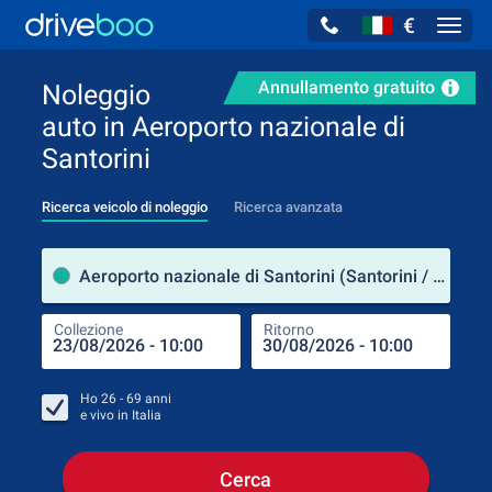
€
Navig
Annullamento gratuito
Noleggio
auto in Aeroporto nazionale di
Santorini
Ricerca veicolo di noleggio
Ricerca avanzata
Luog
Aeroporto nazionale di Santorini (Santorini / Grecia)
Collezione
Ritorno
Luog
Coll
Ho
26 - 69
anni
e vivo in
Italia
Cerca