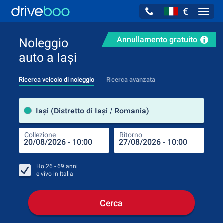
€
Navig
Annullamento gratuito
Noleggio
auto a Iași
Ricerca veicolo di noleggio
Ricerca avanzata
Luog
Iași (Distretto di Iași / Romania)
Collezione
Ritorno
Luog
Coll
Ho
26 - 69
anni
e vivo in
Italia
Cerca