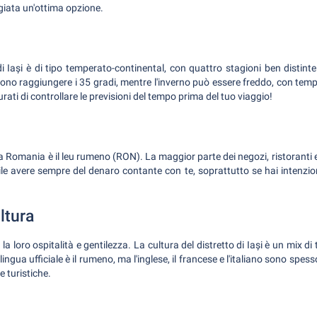
giata un'ottima opzione.
 di Iași è di tipo temperato-continental, con quattro stagioni ben distinte
no raggiungere i 35 gradi, mentre l'inverno può essere freddo, con te
urati di controllare le previsioni del tempo prima del tuo viaggio!
lla Romania è il leu rumeno (RON). La maggior parte dei negozi, ristoranti e
tile avere sempre del denaro contante con te, soprattutto se hai intenzion
ltura
la loro ospitalità e gentilezza. La cultura del distretto di Iași è un mix d
lingua ufficiale è il rumeno, ma l'inglese, il francese e l'italiano sono spes
ee turistiche.