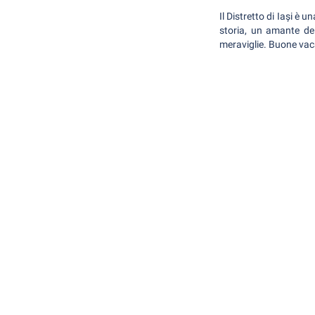
Il Distretto di Iași è
storia, un amante del
meraviglie. Buone va