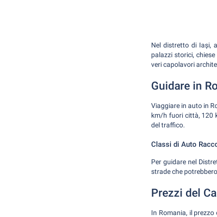
Nel distretto di Iași, 
palazzi storici, chies
veri capolavori archite
Guidare in R
Viaggiare in auto in Ro
km/h fuori città, 120 
del traffico.
Classi di Auto Rac
Per guidare nel Distr
strade che potrebbero
Prezzi del C
In Romania, il prezzo d