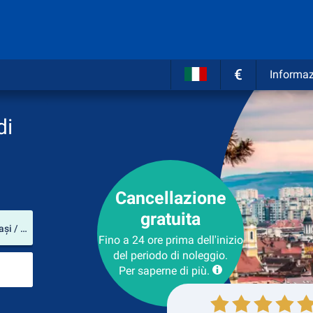
€
Informaz
di
Cancellazione
gratuita
Luogo del noleggio
Aeroporto Internazionale di Iaşi (Distretto di Iași / Romania)
Fino a 24 ore prima dell'inizio
del periodo di noleggio.
Luogo di ritorno
Per saperne di più.
Collezione
Ritorno