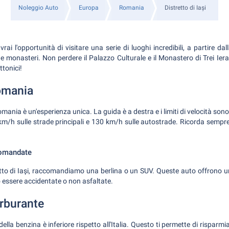
Noleggio Auto
Europa
Romania
Distretto di Iași
avrai l'opportunità di visitare una serie di luoghi incredibili, a partire dalla
e e monasteri. Non perdere il Palazzo Culturale e il Monastero di Trei Ier
ttonici!
omania
mania è un'esperienza unica. La guida è a destra e i limiti di velocità sono
km/h sulle strade principali e 130 km/h sulle autostrade. Ricorda sempre 
comandate
etto di Iași, raccomandiamo una berlina o un SUV. Queste auto offrono u
 essere accidentate o non asfaltate.
arburante
ella benzina è inferiore rispetto all'Italia. Questo ti permette di risparmia