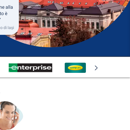
ne alla
to è
”
o di Iași
o