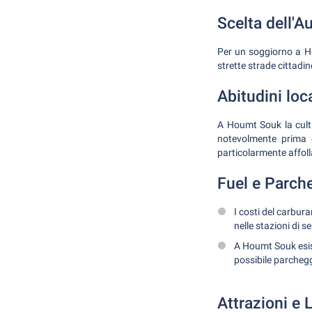
Scelta dell'A
Per un soggiorno a Ho
strette strade cittadi
Abitudini loc
A Houmt Souk la cultur
notevolmente prima e
particolarmente affolla
Fuel e Parch
I costi del carbur
nelle stazioni di s
A Houmt Souk esis
possibile parchegg
Attrazioni e 