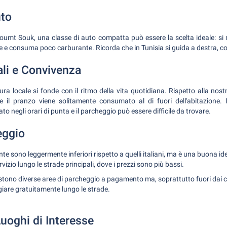
uto
umt Souk, una classe di auto compatta può essere la scelta ideale: si
ne e consuma poco carburante. Ricorda che in Tunisia si guida a destra, com
ali e Convivenza
a locale si fonde con il ritmo della vita quotidiana. Rispetto alla nostr
 il pranzo viene solitamente consumato al di fuori dell'abitazione. Il
to negli orari di punta e il parcheggio può essere difficile da trovare.
eggio
ante sono leggermente inferiori rispetto a quelli italiani, ma è una buona i
ervizio lungo le strade principali, dove i prezzi sono più bassi.
tono diverse aree di parcheggio a pagamento ma, soprattutto fuori dai c
iare gratuitamente lungo le strade.
Luoghi di Interesse