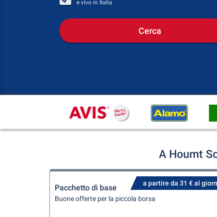
e vivo in
Italia
Cerca
A Houmt So
a partire da 31 € al gior
Pacchetto di base
Buone offerte per la piccola borsa