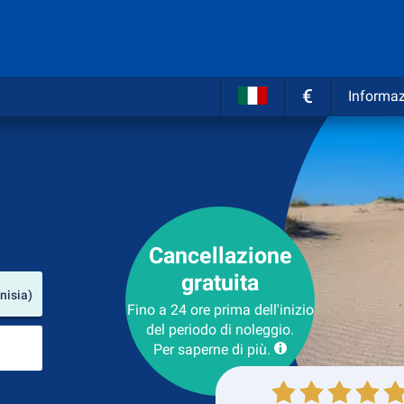
€
Informaz
Cancellazione
gratuita
Luogo del noleggio
nisia)
Fino a 24 ore prima dell'inizio
del periodo di noleggio.
Luogo di ritorno
Per saperne di più.
Collezione
Ritorno