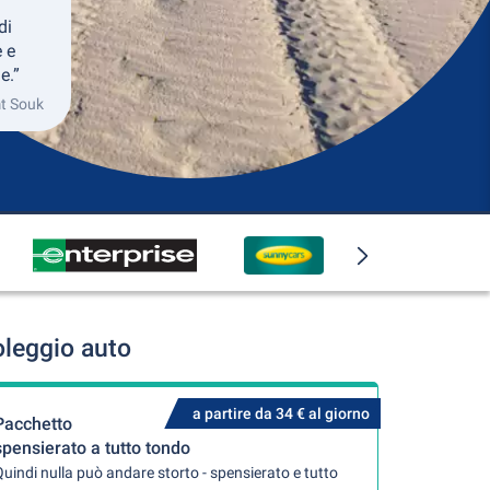
di
 e
e.”
mt Souk
leggio auto
a partire da 34 € al giorno
Pacchetto
spensierato a tutto tondo
uindi nulla può andare storto - spensierato e tutto