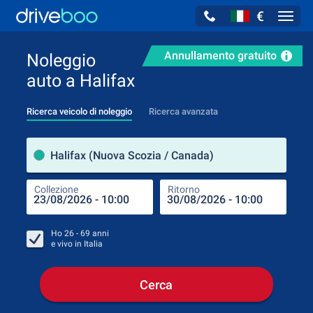
€
Navig
Annullamento gratuito
Noleggio
auto a Halifax
Ricerca veicolo di noleggio
Ricerca avanzata
Luog
Halifax (Nuova Scozia / Canada)
Collezione
Ritorno
Luog
Coll
Ho
26 - 69
anni
e vivo in
Italia
Cerca