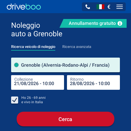
€
Navig
Annullamento gratuito
Noleggio
auto a Grenoble
Ricerca veicolo di noleggio
Ricerca avanzata
Luog
Grenoble (Alvernia-Rodano-Alpi / Francia)
Collezione
Ritorno
Luog
Coll
Ho
26 - 69
anni
e vivo in
Italia
Cerca