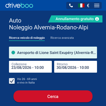
€
Navig
Annullamento gratuito
Auto
Noleggio Alvernia-Rodano-Alpi
Ricerca veicolo di noleggio
Ricerca avanzata
Luog
Aeroporto di Lione Saint Exupéry (Alvernia-Rodano-Alpi / Francia)
Collezione
Ritorno
Luog
Coll
Ho
26 - 69
anni
e vivo in
Italia
Cerca