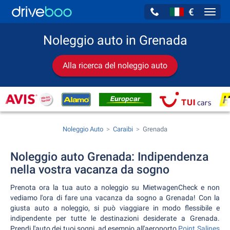
€
Navig
Noleggio auto in Grenada
Alla ricerca del noleggio auto
Noleggio Auto
Caraibi
Grenada
Noleggio auto Grenada: Indipendenza
nella vostra vacanza da sogno
Prenota ora la tua auto a noleggio su MietwagenCheck e non
vediamo l'ora di fare una vacanza da sogno a Grenada! Con la
giusta auto a noleggio, si può viaggiare in modo flessibile e
indipendente per tutte le destinazioni desiderate a Grenada.
Prendi l'auto dei tuoi sogni, ad esempio all'aeroporto
Point Salines