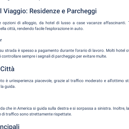
il Viaggio: Residenze e Parcheggi
 opzioni di alloggio, da hotel di lusso a case vacanze affascinanti. 
lla città, rendendo facile l'esplorazione in auto.
r
o su strada è spesso a pagamento durante l'orario di lavoro. Molti hotel o
 controllare sempre i segnali di parcheggio per evitare multe.
 Città
to è un'esperienza piacevole, grazie al traffico moderato e all'ottimo s
r la guida.
corda che in America si guida sulla destra e si sorpassa a sinistra. Inoltre, l
e di traffico sono strettamente rispettate.
ncipali