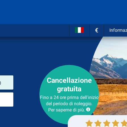
€
Informaz
Cancellazione
Luogo del noleggio
)
gratuita
Luogo di ritorno
Fino a 24 ore prima dell'inizio
del periodo di noleggio.
Per saperne di più.
Collezione
Ritorno