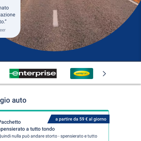
nato
tazione
to.”
eer
gio auto
a partire da 59 € al giorno
Pacchetto
spensierato a tutto tondo
uindi nulla può andare storto - spensierato e tutto