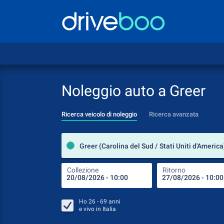
Noleggio auto a Greer
Ricerca veicolo di noleggio
Ricerca avanzata
Greer (Carolina del Sud / Stati Uniti d'America
Collezione
Ritorno
Ho
26 - 69
anni
e vivo in
Italia