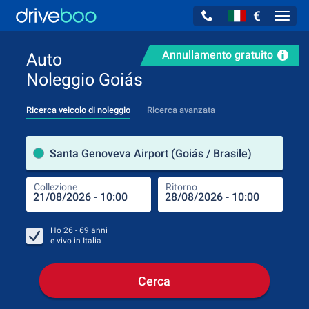
€
Navig
Annullamento gratuito
Auto
Noleggio Goiás
Ricerca veicolo di noleggio
Ricerca avanzata
Luog
Santa Genoveva Airport (Goiás / Brasile)
Collezione
Ritorno
Luog
Coll
Ho
26 - 69
anni
e vivo in
Italia
Cerca