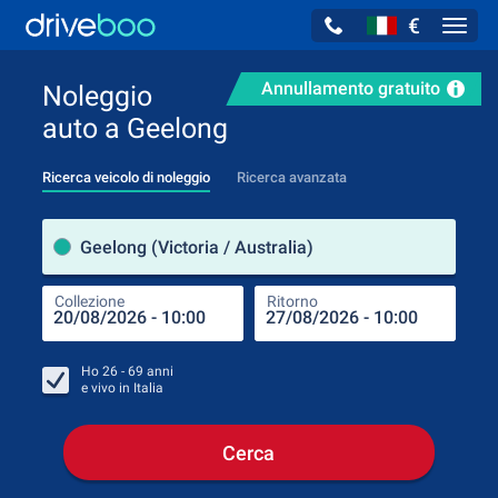
€
Navig
Annullamento gratuito
Noleggio
auto a Geelong
Ricerca veicolo di noleggio
Ricerca avanzata
Luog
Geelong (Victoria / Australia)
Collezione
Ritorno
Luog
Coll
Ho
26 - 69
anni
e vivo in
Italia
Cerca