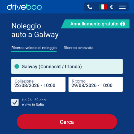
€
Navig
Annullamento gratuito
Noleggio
auto a Galway
Ricerca veicolo di noleggio
Ricerca avanzata
Luog
Galway (Connacht / Irlanda)
Collezione
Ritorno
Luog
Coll
Ho
26 - 69
anni
e vivo in
Italia
Cerca