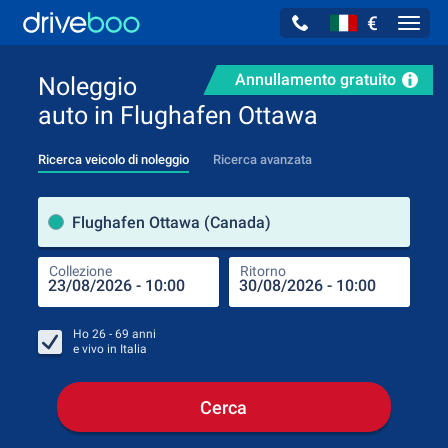
€
Navig
Annullamento gratuito
Noleggio
auto in Flughafen Ottawa
Ricerca veicolo di noleggio
Ricerca avanzata
Luog
Flughafen Ottawa (Canada)
Collezione
Ritorno
Luog
Coll
Ho
26 - 69
anni
e vivo in
Italia
Cerca