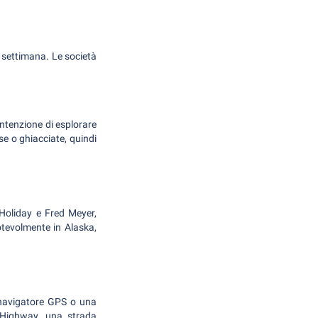
a settimana. Le società
ntenzione di esplorare
se o ghiacciate, quindi
 Holiday e Fred Meyer,
otevolmente in Alaska,
un navigatore GPS o una
 Highway, una strada