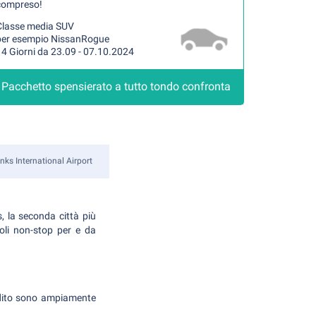
compreso!
Classe media SUV
per esempio NissanRogue
4 Giorni da 23.09 - 07.10.2024
Pacchetto spensierato a tutto tondo confronta
nks International Airport
s, la seconda città più
voli non-stop per e da
redito sono ampiamente