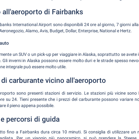
all'aeroporto di Fairbanks
rbanks International Airport sono disponibili 24 ore al giorno, 7 giorni all
Aeronegozio, Alamo, Avis, Budget, Dollar, Enterprise, National e Hertz.
'auto
te un SUV o un pick-up per viaggiare in Alaska, soprattutto se avete i
 Gli inverni in Alaska possono essere molto duri e le strade spesso nevo
ne integrale può essere molto utile.
di carburante vicino all'aeroporto
aeroporto sono presenti stazioni di servizio. Le stazioni più vicine sono
e su 24. Tieni presente che i prezzi del carburante possono variare n
fare il pieno appena possibile.
 e percorsi di guida
gitto fino a Fairbanks dura circa 10 minuti. Si consiglia di utilizzare 
agliata. Per un viaggio più panoramico, si può prendere la Steese