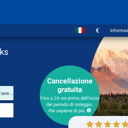
€
Informaz
nks
Cancellazione
gratuita
Luogo del noleggio
Fairbanks International Airport (Alaska / Stati Uniti d'America)
Fino a 24 ore prima dell'inizio
del periodo di noleggio.
Luogo di ritorno
Per saperne di più.
Collezione
Ritorno