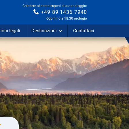
Chiedete ai nostri esperti di autonoleggio:
+49 89 1436 7940
Oggi fino a 18:30 orologio
ioni legali
Destinazioni
Contattaci