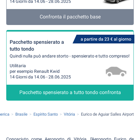
14 Giorni da 14.06 - 28.06.2025
Confronta il pacchetto base
a partire da 23 € al giorno
Pacchetto spensierato a
tutto tondo
Quindi nulla può andare storto - spensierato e tutto compreso!
Utilitaria
per esempio Renault Kwid
14 Giorni da 14.06 - 28.06.2025
Pacchetto spensierato a tutto tondo confronta
erica
Brasile
Espírito Santo
Vitória
Eurico de Aguiar Salles Airport
Conosciuto come Aeroporto di Vitória, l'Aeroporto Eurico de