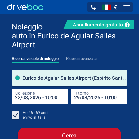
€
Navig
Annullamento gratuito
Noleggio
auto in Eurico de Aguiar Salles
Airport
Ricerca veicolo di noleggio
Ricerca avanzata
Luog
Eurico de Aguiar Salles Airport (Espírito Santo / Brasile)
Collezione
Ritorno
Luog
Coll
Ho
26 - 69
anni
e vivo in
Italia
Cerca