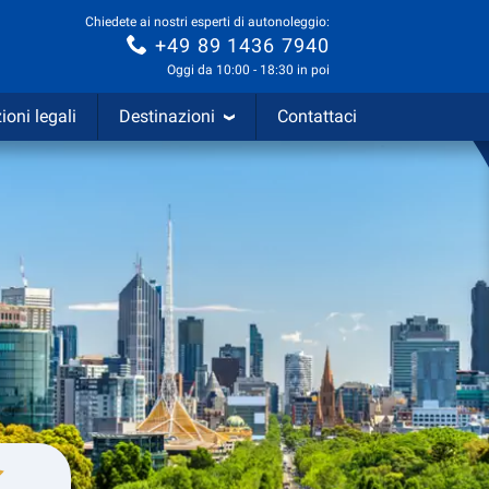
Chiedete ai nostri esperti di autonoleggio:
+49 89 1436 7940
Oggi da 10:00 - 18:30 in poi
ioni legali
Destinazioni
Contattaci