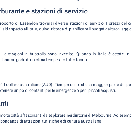
rburante e stazioni di servizio
eroporto di Essendon troverai diverse stazioni di servizio. I prezzi del 
lti rispetto all'Italia, quindi ricorda di pianificare il budget del tuo viag
ia, le stagioni in Australia sono invertite. Quando in Italia è estate, i
elbourne gode di un clima temperato tutto l'anno.
 è il dollaro australiano (AUD). Tieni presente che la maggior parte dei 
e tenere un po' di contanti per le emergenze o per i piccoli acquisti.
nti
molte città affascinanti da esplorare nei dintorni di Melbourne. Ad esemp
ondanza di attrazioni turistiche e di cultura australiana.