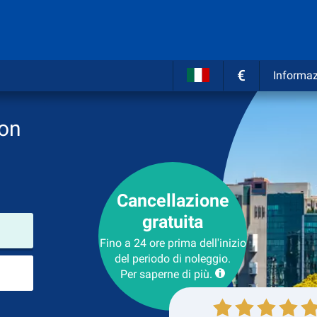
€
Informaz
don
Cancellazione
gratuita
Luogo del noleggio
Fino a 24 ore prima dell'inizio
del periodo di noleggio.
Luogo di ritorno
Per saperne di più.
Collezione
Ritorno