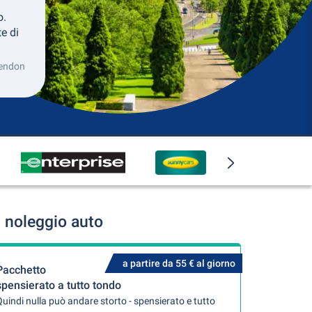
o.
e di
sendon
 noleggio auto
a partire da 55 € al giorno
Pacchetto
spensierato a tutto tondo
uindi nulla può andare storto - spensierato e tutto