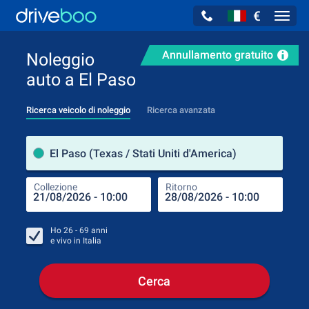
€
Navig
Annullamento gratuito
Noleggio
auto a El Paso
Ricerca veicolo di noleggio
Ricerca avanzata
Luog
El Paso (Texas / Stati Uniti d'America)
Collezione
Ritorno
Luog
Coll
Ho
26 - 69
anni
e vivo in
Italia
Cerca