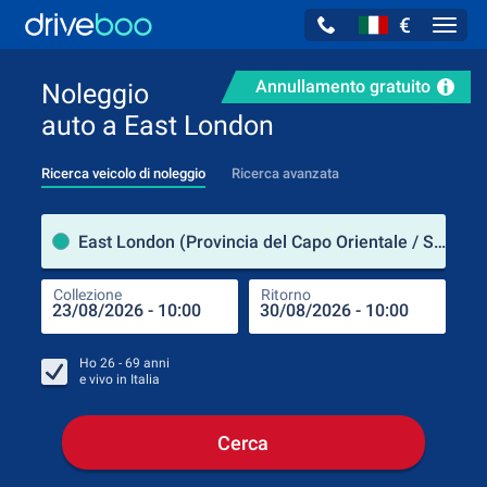
€
Navig
Annullamento gratuito
Noleggio
auto a East London
Ricerca veicolo di noleggio
Ricerca avanzata
Luog
East London (Provincia del Capo Orientale / Sudafrica)
Collezione
Ritorno
Luog
Coll
Ho
26 - 69
anni
e vivo in
Italia
Cerca