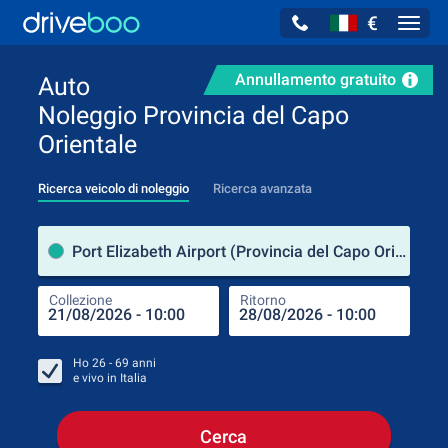
€
Navig
Annullamento gratuito
Auto
Noleggio Provincia del Capo
Orientale
Ricerca veicolo di noleggio
Ricerca avanzata
Luog
Port Elizabeth Airport (Provincia del Capo Orientale / Sudafrica)
Collezione
Ritorno
Luog
Coll
Ho
26 - 69
anni
e vivo in
Italia
Cerca