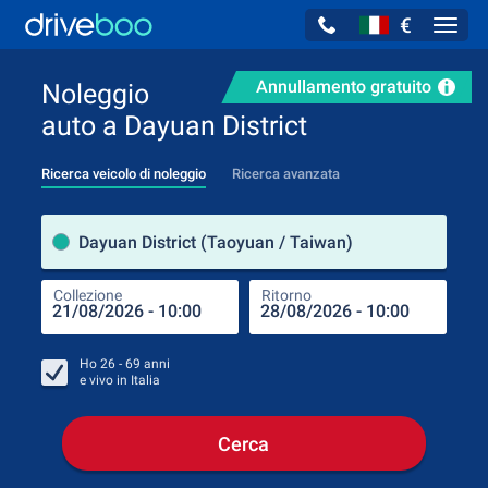
€
Navig
Annullamento gratuito
Noleggio
auto a Dayuan District
Ricerca veicolo di noleggio
Ricerca avanzata
Luog
Dayuan District (Taoyuan / Taiwan)
Collezione
Ritorno
Luog
Coll
Ho
26 - 69
anni
e vivo in
Italia
Cerca