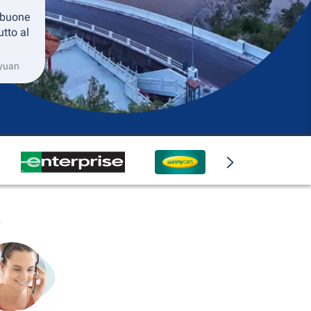
 buone
utto al
oyuan
o