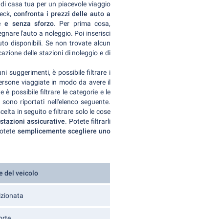
di casa tua per un piacevole viaggio
heck,
confronta i
prezzi delle auto a
e e senza sforzo
. Per prima cosa,
gnare l'auto a noleggio. Poi inserisci
auto disponibili. Se non trovate alcun
icazione delle stazioni di noleggio e di
ni suggerimenti, è possibile filtrare i
persone viaggiate in modo da avere il
 possibile filtrare le categorie e le
i sono riportati nell'elenco seguente.
elta in seguito e filtrare solo le cose
estazioni assicurative
. Potete filtrarli
potete
semplicemente scegliere uno
e del veicolo
izionata
orte