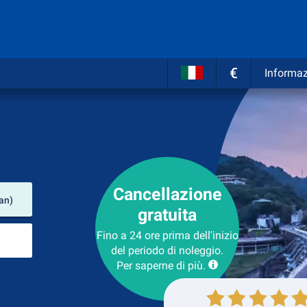
€
Informaz
Cancellazione
Luogo del noleggio
an)
gratuita
Luogo di ritorno
Fino a 24 ore prima dell'inizio
del periodo di noleggio.
Per saperne di più.
Collezione
Ritorno