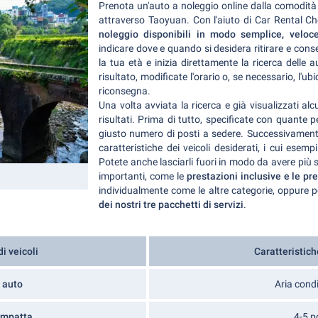
Prenota un'auto a noleggio online dalla comodità 
attraverso Taoyuan. Con l'aiuto di Car Rental C
noleggio disponibili in modo semplice, veloc
indicare dove e quando si desidera ritirare e conse
la tua età e inizia direttamente la ricerca delle 
risultato, modificate l'orario o, se necessario, l'ub
riconsegna.
Una volta avviata la ricerca e già visualizzati alcu
risultati. Prima di tutto, specificate con quante 
giusto numero di posti a sedere. Successivamente è
caratteristiche dei veicoli desiderati, i cui esemp
Potete anche lasciarli fuori in modo da avere più sc
importanti, come le
prestazioni inclusive e le pr
individualmente come le altre categorie, oppure 
dei nostri tre pacchetti di servizi
.
i veicoli
Caratteristich
 auto
Aria cond
ompatta
4-5 p