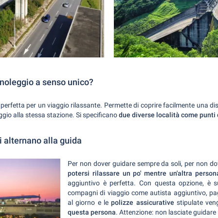
 noleggio a senso unico?
e perfetta per un viaggio rilassante. Permette di coprire facilmente una 
ggio alla stessa stazione. Si specificano
due diverse località come punti 
si alternano alla guida
Per non dover guidare sempre da soli, per non dove
potersi rilassare un po' mentre un'altra person
aggiuntivo è perfetta. Con questa opzione, è su
compagni di viaggio come autista aggiuntivo, p
al giorno e le
polizze assicurative
stipulate ve
questa persona
. Attenzione: non lasciate guidare