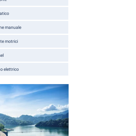
atico
ne manuale
te motrici
el
 elettrico