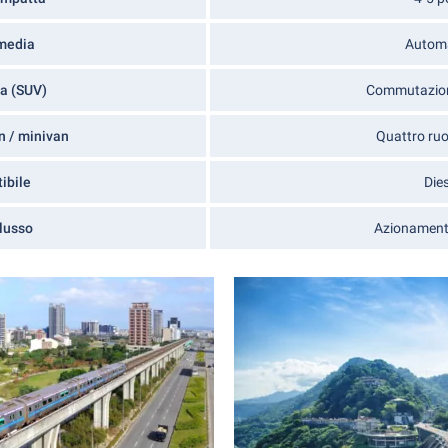
media
Autom
da (SUV)
Commutazio
n / minivan
Quattro ruo
ibile
Dies
 lusso
Azionamento