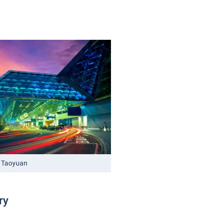
 Taoyuan
ry