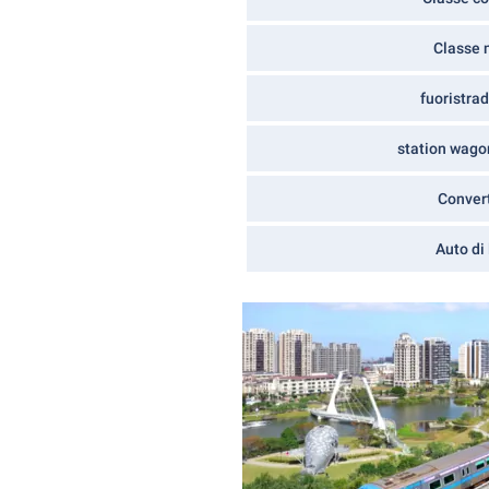
Classe 
fuoristra
station wago
Convert
Auto di