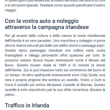
In questi giorni può essere più affollato del solito nel centro di Cork
o in attrazioni speciali. Tenetene conto quando pianificate il vostro
viaggio.
Con la vostra auto a noleggio
attraverso la campagna irlandese
Per gli amanti della cultura e della natura la costa meridionale
dell'Irlanda è un vero paradiso. Una macchina a noleggio vi porta
oltre le riserve naturali più belle con edifici storici e paesaggi aspri.
Questo tipico paesaggio irlandese con colline verdi, coste
frastagliate e villaggi pittoreschi offre qualcosa per tutti. Si
possono visitare diversi musei interessanti come il Museo del
Burro. Questo museo risale al 1849 e fa rivivere la storia
dell'Irlanda. Qui si può imparare tutto sul commercio del burro di
un tempo. Un altro spettacolo interessante sono i City Goals, una
vera e propria prigione che sembra un castello. Vicino a Cork si
trova il castello più antico del paese: Castello di Blarney. Questo
castello è noto soprattutto per la sua sfida romantica:
Baciare la
pietra...
Traffico in Irlanda