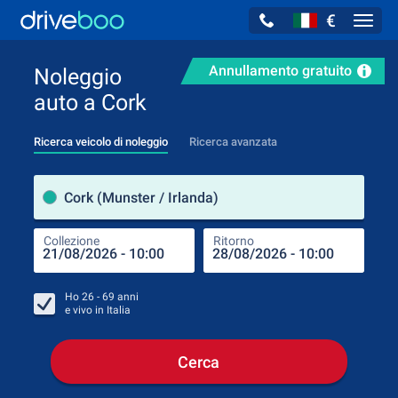
€
Navig
Annullamento gratuito
Noleggio
auto a Cork
Ricerca veicolo di noleggio
Ricerca avanzata
Luog
Cork (Munster / Irlanda)
Collezione
Ritorno
Luog
Coll
Ho
26 - 69
anni
e vivo in
Italia
Cerca