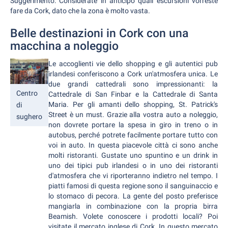
Suggerimento: Considerate in anticipo quali escursioni vorreste
fare da Cork, dato che la zona è molto vasta.
Belle destinazioni in Cork con una
macchina a noleggio
Le accoglienti vie dello shopping e gli autentici pub
irlandesi conferiscono a Cork un'atmosfera unica. Le
due grandi cattedrali sono impressionanti: la
Centro
Cattedrale di San Finbar e la Cattedrale di Santa
Maria. Per gli amanti dello shopping, St. Patrick's
di
Street è un must. Grazie alla vostra auto a noleggio,
sughero
non dovrete portare la spesa in giro in treno o in
autobus, perché potrete facilmente portare tutto con
voi in auto. In questa piacevole città ci sono anche
molti ristoranti. Gustate uno spuntino e un drink in
uno dei tipici pub irlandesi o in uno dei ristoranti
d'atmosfera che vi riporteranno indietro nel tempo. I
piatti famosi di questa regione sono il sanguinaccio e
lo stomaco di pecora. La gente del posto preferisce
mangiarla in combinazione con la propria birra
Beamish. Volete conoscere i prodotti locali? Poi
visitate il mercato inglese di Cork. In questo mercato