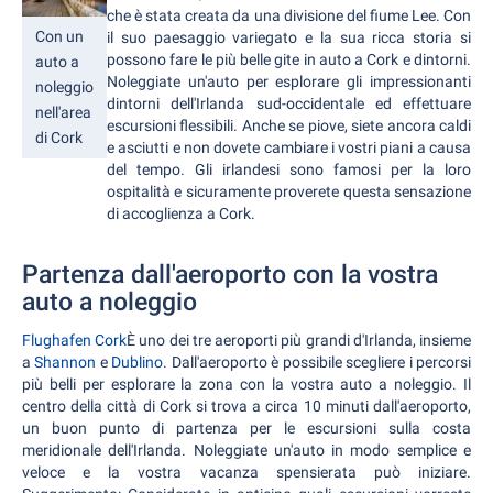
che è stata creata da una divisione del fiume Lee. Con
Con un
il suo paesaggio variegato e la sua ricca storia si
possono fare le più belle gite in auto a Cork e dintorni.
auto a
Noleggiate un'auto per esplorare gli impressionanti
noleggio
dintorni dell'Irlanda sud-occidentale ed effettuare
nell'area
escursioni flessibili. Anche se piove, siete ancora caldi
di Cork
e asciutti e non dovete cambiare i vostri piani a causa
del tempo. Gli irlandesi sono famosi per la loro
ospitalità e sicuramente proverete questa sensazione
di accoglienza a Cork.
Partenza dall'aeroporto con la vostra
auto a noleggio
Flughafen Cork
È uno dei tre aeroporti più grandi d'Irlanda, insieme
a
Shannon
e
Dublino
. Dall'aeroporto è possibile scegliere i percorsi
più belli per esplorare la zona con la vostra auto a noleggio. Il
centro della città di Cork si trova a circa 10 minuti dall'aeroporto,
un buon punto di partenza per le escursioni sulla costa
meridionale dell'Irlanda. Noleggiate un'auto in modo semplice e
veloce e la vostra vacanza spensierata può iniziare.