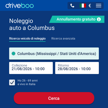
€
Navig
Annullamento gratuito
Noleggio
auto a Columbus
Ricerca veicolo di noleggio
Ricerca avanzata
Luog
Columbus (Mississippi / Stati Uniti d'America)
Collezione
Ritorno
Luog
Coll
Ho
26 - 69
anni
e vivo in
Italia
Cerca