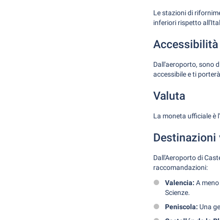
Le stazioni di riforni
inferiori rispetto all
Accessibilità
Dall'aeroporto, sono d
accessibile e ti porte
Valuta
La moneta ufficiale è 
Destinazioni 
Dall'Aeroporto di Caste
raccomandazioni:
Valencia:
A meno di
Scienze.
Peniscola:
Una gem