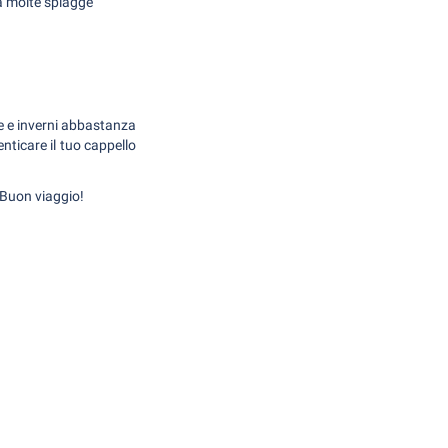
 a molte spiagge
de e inverni abbastanza
enticare il tuo cappello
 Buon viaggio!