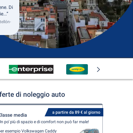
ene. Di
e...”
tellón-
erte di noleggio auto
a partire da 89 € al giorno
Classe media
n po' più di spazio e di comfort non può far male!
per esempio Volkswagen Caddy