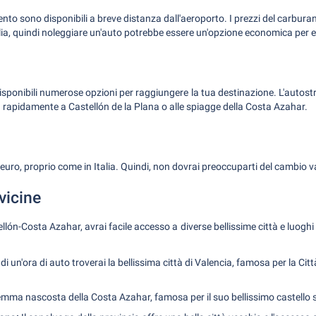
mento sono disponibili a breve distanza dall'aeroporto. I prezzi del carbu
'Italia, quindi noleggiare un'auto potrebbe essere un'opzione economica per 
isponibili numerose opzioni per raggiungere la tua destinazione. L'autos
rà rapidamente a Castellón de la Plana o alle spiagge della Costa Azahar.
l'euro, proprio come in Italia. Quindi, non dovrai preoccuparti del cambio v
vicine
llón-Costa Azahar, avrai facile accesso a diverse bellissime città e luoghi
 un'ora di auto troverai la bellissima città di Valencia, famosa per la Città 
ma nascosta della Costa Azahar, famosa per il suo bellissimo castello 