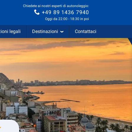
Chiedete ai nostri esperti di autonoleggio:
+49 89 1436 7940
Oggi da 22:00 - 18:30 in poi
ioni legali
Destinazioni
Contattaci