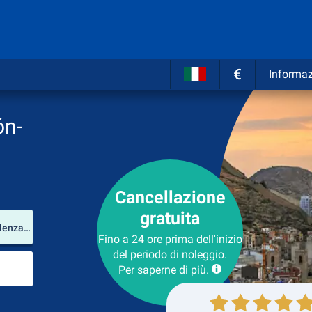
€
Informaz
ón-
Cancellazione
gratuita
Luogo del noleggio
Castellón-Costa Azahar Airport (Comunità Valenzana / Spagna)
Fino a 24 ore prima dell'inizio
del periodo di noleggio.
Luogo di ritorno
Per saperne di più.
Collezione
Ritorno