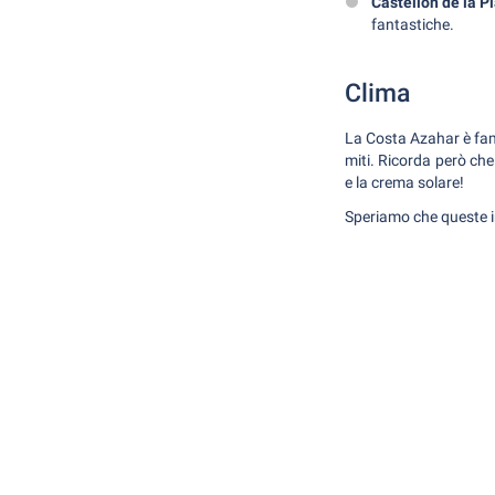
Castellón de la P
fantastiche.
Clima
La Costa Azahar è famo
miti. Ricorda però che 
e la crema solare!
Speriamo che queste i