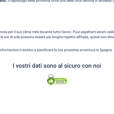
lana:
Il capoluogo della provincia offre una bella città vecchia e l'accesso
sa per il suo clima mite durante tutto l'anno. Puoi aspettarti estati cal
le ore di sole possono essere più lunghe rispetto all'Italia, quindi non dim
nformazioni ti aiutino a pianificare la tua prossima avventura in Spagna.
I vostri dati sono al sicuro con noi