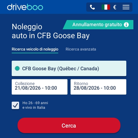
€
Navig
Annullamento gratuito
Noleggio
auto in CFB Goose Bay
Ricerca veicolo di noleggio
Ricerca avanzata
Luog
CFB Goose Bay (Québec / Canada)
Collezione
Ritorno
Luog
Coll
Ho
26 - 69
anni
e vivo in
Italia
Cerca