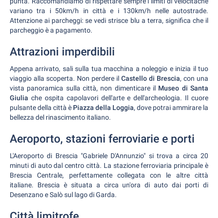
punta. Raccomandiamo di rispettare sempre i limiti di velocitàché
variano tra i 50km/h in città e i 130km/h nelle autostrade.
Attenzione ai parcheggi: se vedi strisce blu a terra, significa che il
parcheggio è a pagamento.
Attrazioni imperdibili
Appena arrivato, sali sulla tua macchina a noleggio e inizia il tuo
viaggio alla scoperta. Non perdere il
Castello di Brescia
, con una
vista panoramica sulla città, non dimenticare il
Museo di Santa
Giulia
che ospita capolavori dell'arte e dell'archeologia. Il cuore
pulsante della città è
Piazza della Loggia
, dove potrai ammirare la
bellezza del rinascimento italiano.
Aeroporto, stazioni ferroviarie e porti
L'Aeroporto di Brescia "Gabriele D'Annunzio" si trova a circa 20
minuti di auto dal centro città. La stazione ferroviaria principale è
Brescia Centrale, perfettamente collegata con le altre città
italiane. Brescia è situata a circa un'ora di auto dai porti di
Desenzano e Salò sul lago di Garda.
Città limitrofe