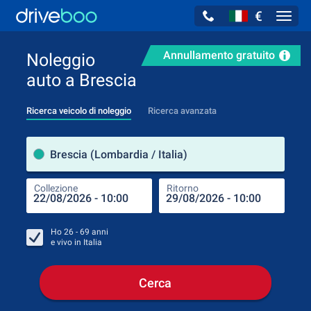
€
Navig
Annullamento gratuito
Noleggio
auto a Brescia
Ricerca veicolo di noleggio
Ricerca avanzata
Luog
Brescia (Lombardia / Italia)
Collezione
Ritorno
Luog
Coll
Ho
26 - 69
anni
e vivo in
Italia
Cerca