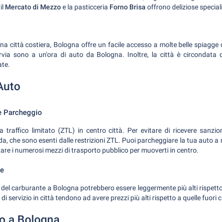
il
Mercato di Mezzo
e la pasticceria
Forno Brisa
offrono deliziose special
 città costiera, Bologna offre un facile accesso a molte belle spiagge d
rvia sono a un'ora di auto da Bologna. Inoltre, la città è circondata dal
ate.
Auto
 e Parcheggio
 traffico limitato (ZTL) in centro città. Per evitare di ricevere sanzio
rida, che sono esenti dalle restrizioni ZTL. Puoi parcheggiare la tua auto a
zzare i numerosi mezzi di trasporto pubblico per muoverti in centro.
te
 del carburante a Bologna potrebbero essere leggermente più alti rispett
 di servizio in città tendono ad avere prezzi più alti rispetto a quelle fuori c
o a Bologna