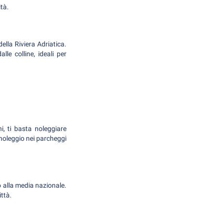
ità.
ella Riviera Adriatica.
le colline, ideali per
ni, ti basta noleggiare
 noleggio nei parcheggi
o alla media nazionale.
ittà.