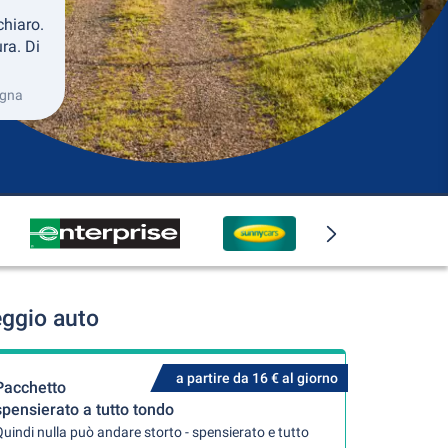
chiaro.
ra. Di
ogna
eggio auto
a partire da 16 € al giorno
Pacchetto
spensierato a tutto tondo
uindi nulla può andare storto - spensierato e tutto