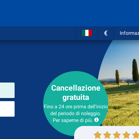
€
Informaz
a
Cancellazione
Luogo del noleggio
gratuita
Luogo di ritorno
Fino a 24 ore prima dell'inizio
del periodo di noleggio.
Per saperne di più.
Collezione
Ritorno