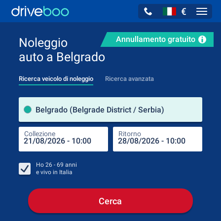
€
Navig
Annullamento gratuito
Noleggio
auto a Belgrado
Ricerca veicolo di noleggio
Ricerca avanzata
Luog
Belgrado (Belgrade District / Serbia)
Collezione
Ritorno
Luog
Coll
Ho
26 - 69
anni
e vivo in
Italia
Cerca