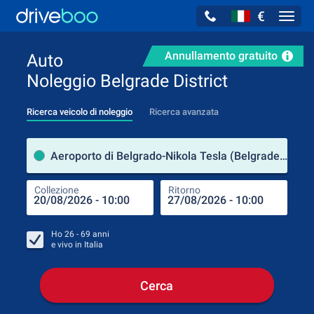
€
Navig
Annullamento gratuito
Auto
Noleggio Belgrade District
Ricerca veicolo di noleggio
Ricerca avanzata
Luog
Aeroporto di Belgrado-Nikola Tesla (Belgrade District / Serbia)
Collezione
Ritorno
Luog
Coll
Ho
26 - 69
anni
e vivo in
Italia
Cerca