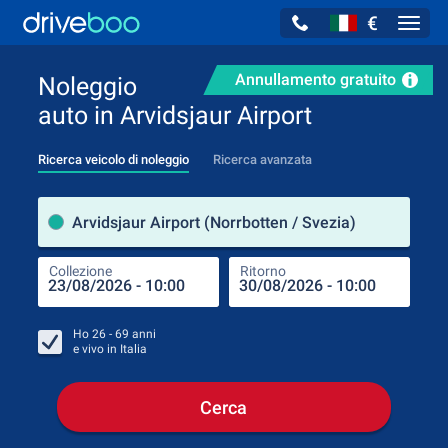
€
Navig
Annullamento gratuito
Noleggio
auto in Arvidsjaur Airport
Ricerca veicolo di noleggio
Ricerca avanzata
Luog
Arvidsjaur Airport (Norrbotten / Svezia)
Collezione
Ritorno
Luog
Coll
Ho
26 - 69
anni
e vivo in
Italia
Cerca